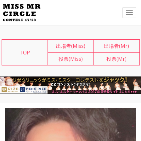
メ
ニ
ュ
ー
出場者(Miss)
出場者(Mr)
TOP
投票(Miss)
投票(Mr)