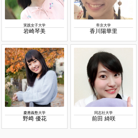
実践女子大学
帝京大学
岩崎琴美
香川陽華里
慶應義塾大学
同志社大学
野﨑 優花
前田 綺咲