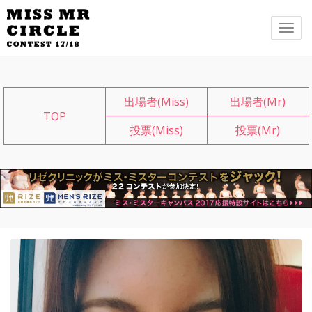
メ
ニ
ュ
ー
出場者(Miss)
出場者(Mr)
TOP
投票(Miss)
投票(Mr)