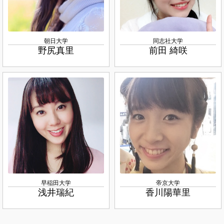
朝日大学
同志社大学
野尻真里
前田 綺咲
早稲田大学
帝京大学
浅井瑞紀
香川陽華里