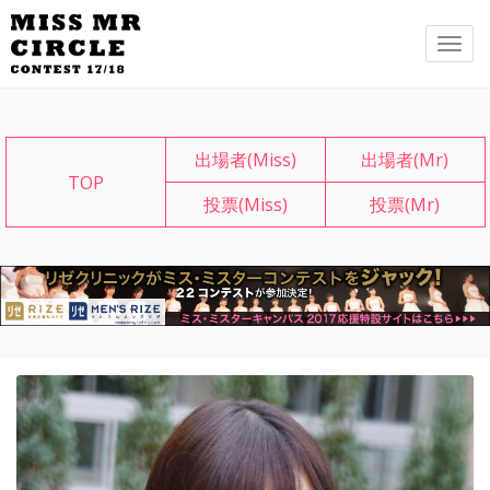
メ
ニ
ュ
ー
出場者(Miss)
出場者(Mr)
TOP
投票(Miss)
投票(Mr)